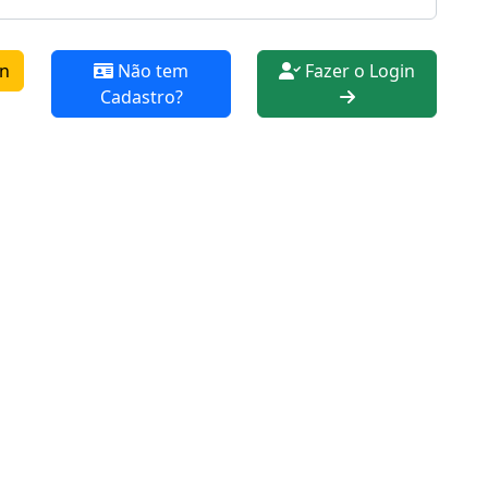
n
Não tem
Fazer o Login
Cadastro?