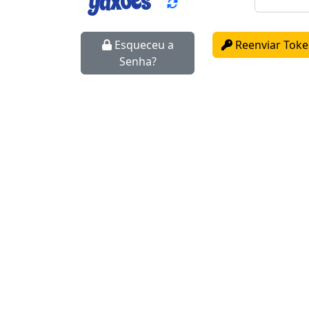
Esqueceu a
Reenviar Toke
Senha?